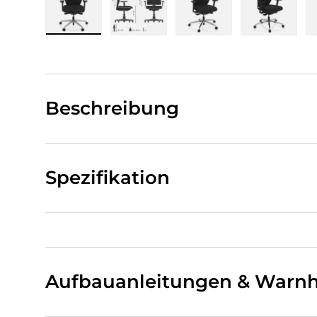
Bild 1 in Galerieansicht laden
Bild 2 in Galerieansicht laden
Bild 3 in Galerieansi
Bild 4 i
Beschreibung
Spezifikation
Aufbauanleitungen & Warnh