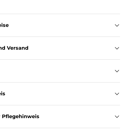
eise
nd Versand
is
 Pflegehinweis