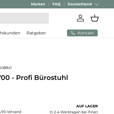
Passenden Bürostuhl finden mit
Marken
FAQ
Deutschland
AI-Beratung
Land/Region
Einloggen
Einkaufs
Kontakt
ftskunden
Ratgeber
608841
00 - Profi Bürostuhl
 Preis
AUF LAGER
€5,90 Versand
In 2-4 Werktagen bei Ihnen