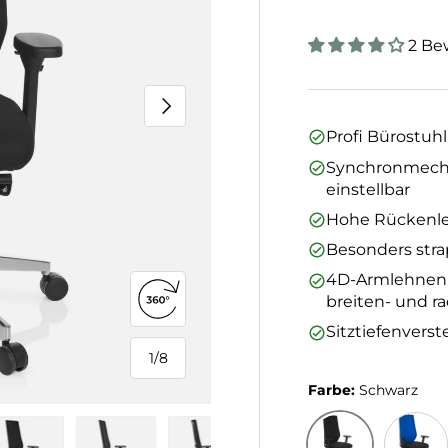
2 Be
Nächste
Profi Bürostuh
Synchronmechan
einstellbar
Hohe Rückenleh
Besonders strap
4D-Armlehnen mi
breiten- und ra
360°-Ansicht öffnen
Sitztiefenverst
1
/
8
von
Farbe:
Schwarz