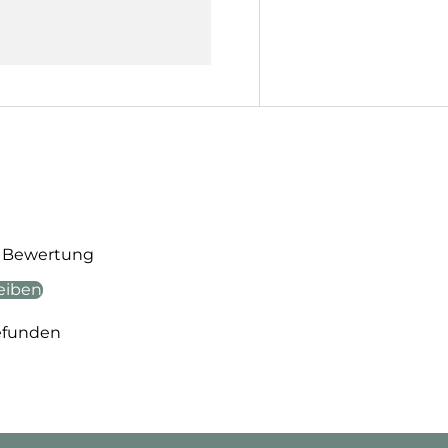
te Bewertung
eiben
efunden