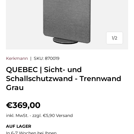
1
/
2
von
Kerkmann
|
SKU:
870019
QUEBEC | Sicht- und
Schallschutzwand - Trennwand
Grau
Normaler Preis
€369,00
inkl. MwSt. - zzgl. €5,90 Versand
AUF LAGER
In 6-7 Wochen bei Ihnen