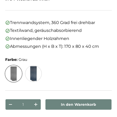
Trennwandsystem, 360 Grad frei drehbar
Textilwand, geräuschabsorbierend
Innenliegender Holzrahmen
Abmessungen (H x B x T): 170 x 80 x 40 cm
Farbe:
Grau
Grau
Blau
Anzahl
In den Warenkorb
Menge verringern
Menge erhöhen