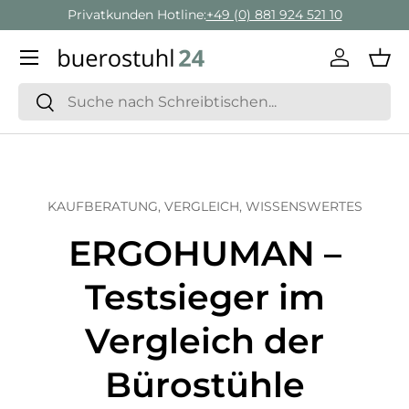
Privatkunden Hotline:
+49 (0) 881 924 521 10
Direkt zum Inhalt
Menü
Einlogge
Ein
Suchen
Suchen
KAUFBERATUNG,
VERGLEICH,
WISSENSWERTES
ERGOHUMAN –
Testsieger im
Vergleich der
Bürostühle