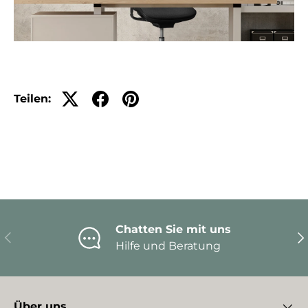
Teilen:
Chatten Sie mit uns
Vorherige
Nä
Hilfe und Beratung
Über uns