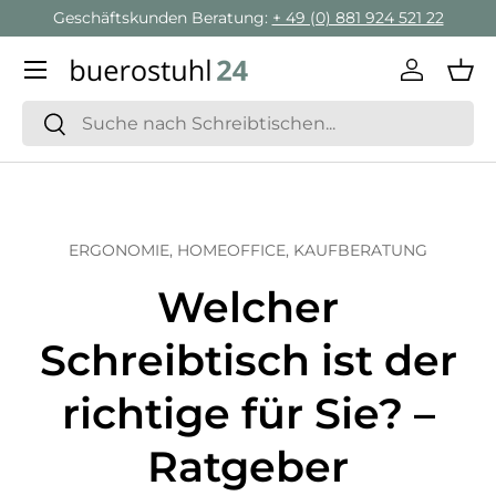
Geschäftskunden Beratung:
+ 49 (0) 881 924 521 22
Direkt zum Inhalt
Menü
Einlogge
Ein
Suchen
Suchen
ERGONOMIE,
HOMEOFFICE,
KAUFBERATUNG
Welcher
Schreibtisch ist der
richtige für Sie? –
Ratgeber