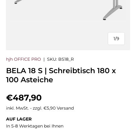
1
/
9
von
hjh OFFICE PRO
|
SKU:
BS18_R
BELA 18 S | Schreibtisch 180 x
100 Asteiche
Normaler Preis
€487,90
inkl. MwSt. - zzgl. €5,90 Versand
AUF LAGER
In 5-8 Werktagen bei Ihnen