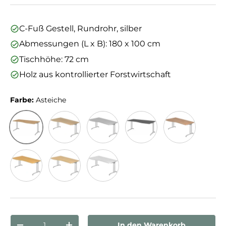
C-Fuß Gestell, Rundrohr, silber
Abmessungen (L x B): 180 x 100 cm
Tischhöhe: 72 cm
Holz aus kontrollierter Forstwirtschaft
Farbe:
Asteiche
Asteiche
Eiche
Grau
Graphit
Nussbaum
Buche
Ahorn
Weiß
Anzahl
In den Warenkorb