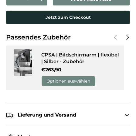
Menge verringern
Menge erhöhen
Jetzt zum Checkout
Vorherige
Näch
Passendes Zubehör
CPSA | Bildschirmarm | flexibel
| Silber - Zubehör
Normaler Preis
€263,90
Optionen auswählen
Lieferung und Versand