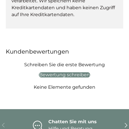
verarbeitet. Wir speichern keine
Kreditkartendaten und haben keinen Zugriff
auf Ihre Kreditkartendaten.
Kundenbewertungen
Schreiben Sie die erste Bewertung
Bewertung schreiben
Keine Elemente gefunden
Chatten Sie mit uns
Vorherige
Nä
Hilfe und Beratung