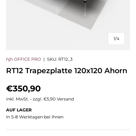
1
/
4
von
hjh OFFICE PRO
|
SKU:
RT12_3
RT12 Trapezplatte 120x120 Ahorn
Normaler Preis
€350,90
inkl. MwSt. - zzgl. €5,90 Versand
AUF LAGER
In 5-8 Werktagen bei Ihnen