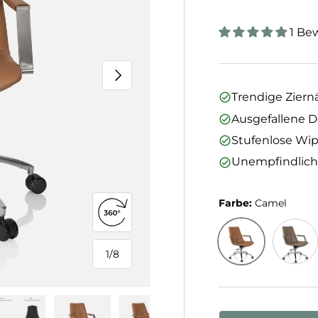
1 Be
Nächste
Trendige Ziern
Ausgefallene 
Stufenlose Wi
Unempfindlich
Farbe:
Camel
360°-Ansicht öffnen
1
/
8
von
Camel
Macchi
Anzahl