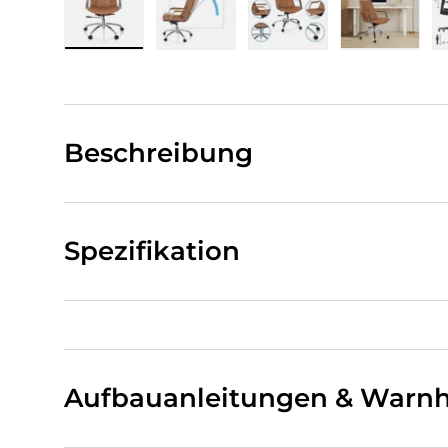
Bild 1 in Galerieansicht laden
Bild 2 in Galerieansicht laden
Bild 3 in Galerieansi
Bild 4 i
Beschreibung
Spezifikation
Aufbauanleitungen & Warnh