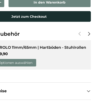
In den Warenkorb
rn
Menge erhöhen
sicht laden
Jetzt zum Checkout
Vorherige
Nächste
Zubehör
 ROLO 11mm/65mm | Hartböden - Stuhlrollen
rmaler Preis
9,90
Optionen auswählen
eise