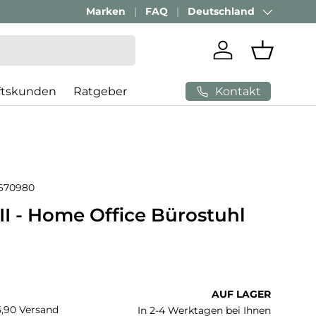
Geschäftskunden Beratung:
Marken
FAQ
Deutschland
+ 49 (0) 881 924 521
Land/Region
Einloggen
Einkaufs
Kontakt
ftskunden
Ratgeber
670980
I - Home Office Bürostuhl
 Preis
AUF LAGER
€5,90 Versand
In 2-4 Werktagen bei Ihnen