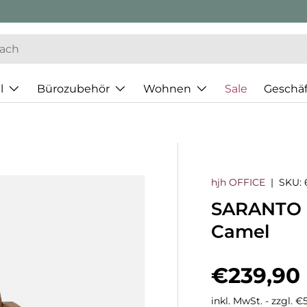
l
Bürozubehör
Wohnen
Sale
Geschä
hjh OFFICE
|
SKU:
SARANTO I
Camel
Normaler
€239,90
inkl. MwSt. - zzgl. 