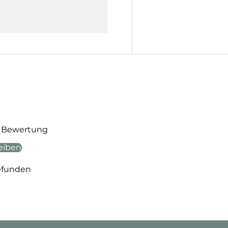
te Bewertung
eiben
efunden