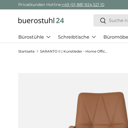
Privatkunden Hotline:
+49 (0) 881 924 521 10
Direkt zum Inhalt
Suchen
Suchen
Bürostühle
Schreibtische
Büromöbe
Startseite
SARANTO II | Kunstleder - Home Office Bürostuhl
Zu Produktinformationen springen