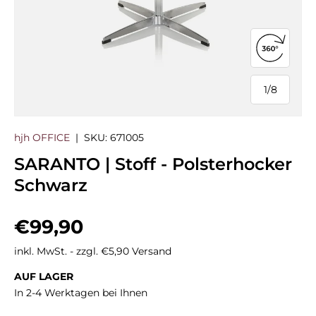
360°-Ans
1
/
8
von
hjh OFFICE
|
SKU:
671005
SARANTO | Stoff - Polsterhocker
Schwarz
Normaler Preis
€99,90
inkl. MwSt. - zzgl. €5,90 Versand
AUF LAGER
In 2-4 Werktagen bei Ihnen