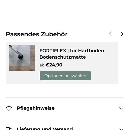
Vorherige
Näch
Passendes Zubehör
FORTIFLEX | für Hartböden -
Bodenschutzmatte
Normaler Preis
€24,90
ab
Optionen auswählen
Pflegehinweise
Lieferung und Versand