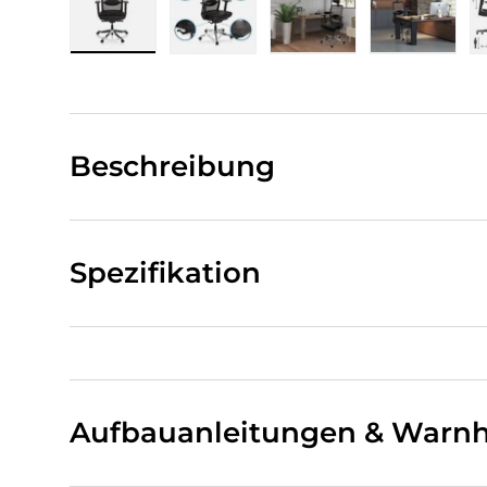
Bild 1 in Galerieansicht laden
Bild 2 in Galerieansicht laden
Bild 3 in Galerieansi
Bild 4 i
Beschreibung
Spezifikation
Aufbauanleitungen & Warnh