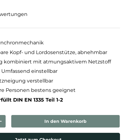
wertungen
Synchronmechanik
bare Kopf- und Lordosenstütze, abnehmbar
g kombiniert mit atmungsaktivem Netzstoff
 Umfassend einstellbar
itzneigung verstellbar
re Personen bestens geeignet
füllt DIN EN 1335 Teil 1-2
In den Warenkorb
rn
Menge erhöhen
Jetzt zum Checkout