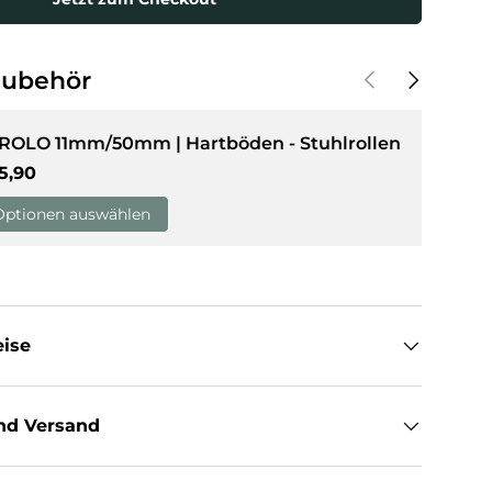
sicht laden
Vorherige
Nächste
Zubehör
 ROLO 11mm/50mm | Hartböden - Stuhlrollen
rmaler Preis
5,90
Optionen auswählen
eise
nd Versand