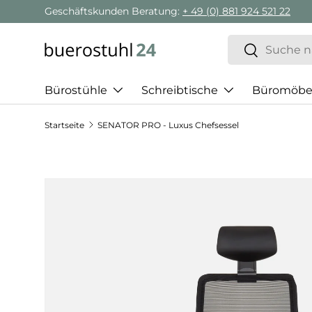
Geschäftskunden Beratung:
+ 49 (0) 881 924 521 22
Direkt zum Inhalt
Suchen
Suchen
Bürostühle
Schreibtische
Büromöbe
Startseite
SENATOR PRO - Luxus Chefsessel
Zu Produktinformationen springen