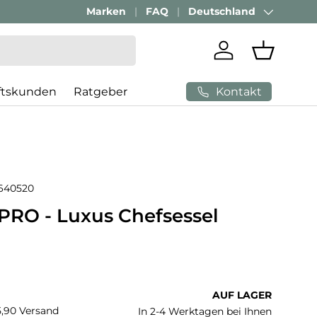
Passenden Bürostuhl finden mit
Marken
FAQ
Deutschland
AI-Beratung
Land/Region
Einloggen
Einkaufs
Kontakt
ftskunden
Ratgeber
640520
RO - Luxus Chefsessel
 Preis
AUF LAGER
€5,90 Versand
In 2-4 Werktagen bei Ihnen