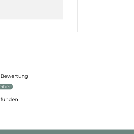
te Bewertung
eiben
efunden