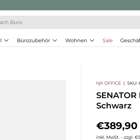
l
Bürozubehör
Wohnen
Sale
Geschä
hjh OFFICE
|
SKU:
SENATOR P
Schwarz
Normaler
€389,90
inkl. MwSt. - zzgl. 