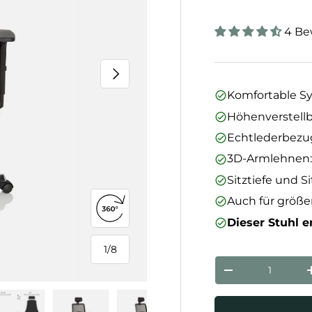
4 Be
Nächste
Komfortable 
Höhenverstell
Echtlederbezu
3D-Armlehnen:
Sitztiefe und S
Auch für größe
360°-Ansicht öffnen
Dieser Stuhl er
1
/
8
von
Anzahl
Menge verringe