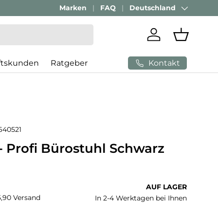
Passenden Bürostuhl finden mit
Marken
FAQ
Deutschland
AI-Beratung
Land/Region
Einloggen
Einkaufs
Kontakt
ftskunden
Ratgeber
640521
 Profi Bürostuhl Schwarz
 Preis
AUF LAGER
€5,90 Versand
In 2-4 Werktagen bei Ihnen