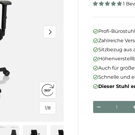
1 Be
Nächste
Profi-Bürostuh
Zahlreiche Ver
Sitzbezug aus 
Höhenverstell
Auch für größe
Schnelle und 
Dieser Stuhl er
360°-Ansicht öffnen
Anzahl
1
/
8
Menge verringe
von