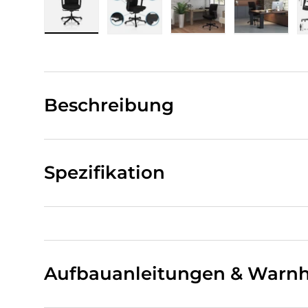
Bild 1 in Galerieansicht laden
Bild 2 in Galerieansicht laden
Bild 3 in Galerieansi
Bild 4 i
Beschreibung
Spezifikation
Aufbauanleitungen & Warnh