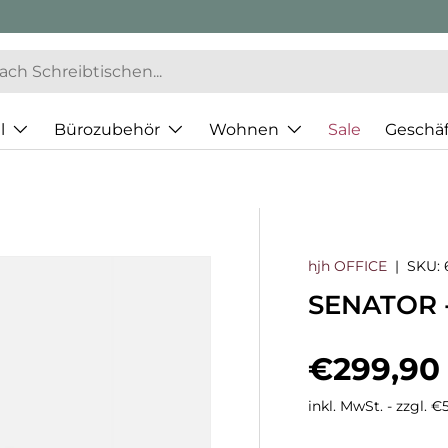
l
Bürozubehör
Wohnen
Sale
Geschä
hjh OFFICE
|
SKU:
SENATOR -
Normaler
€299,90
inkl. MwSt. - zzgl. 