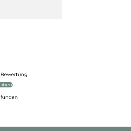
te Bewertung
eiben
efunden