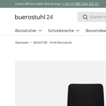
Geschäftskunden Beratung:
+ 49 (0) 881 924 521 22
Direkt zum Inhalt
Suchen
Suchen
Bürostühle
Schreibtische
Büromöbe
Startseite
SENATOR - Profi Bürostuhl
Zu Produktinformationen springen