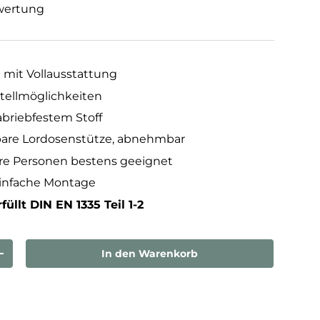
wertung
l mit Vollausstattung
stellmöglichkeiten
abriebfestem Stoff
bare Lordosenstütze, abnehmbar
re Personen bestens geeignet
einfache Montage
füllt DIN EN 1335 Teil 1-2
In den Warenkorb
rn
Menge erhöhen