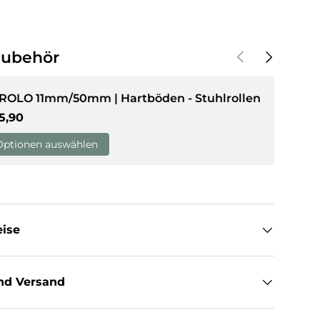
sicht laden
Vorherige
Nächste
Zubehör
 ROLO 11mm/50mm | Hartböden - Stuhlrollen
rmaler Preis
5,90
Optionen auswählen
eise
nd Versand