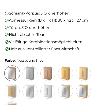
Schrank-Korpus: 3 Ordnerhöhen
Abmessungen (B x T x H): 80 x 42 x 127 cm
Türen: 3 Ordnerhöhen
Nicht abschließbar
Vielfältige Kombinationsmöglichkeiten
Holz aus kontrollierter Forstwirtschaft
Farbe:
Nussbaum/Silber
Nussbaum/Silber
Grau
Nussbaum
Buche
Ahorn
Weiß/Eiche
Weiß/Silber
Weiß
Ahorn/Silber
Buche/Silber