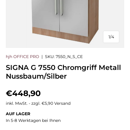
1
/
4
von
hjh OFFICE PRO
|
SKU:
7550_N_S_CE
SIGNA G 7550 Chromgriff Metall
Nussbaum/Silber
Normaler Preis
€448,90
inkl. MwSt. - zzgl. €5,90 Versand
AUF LAGER
In 5-8 Werktagen bei Ihnen