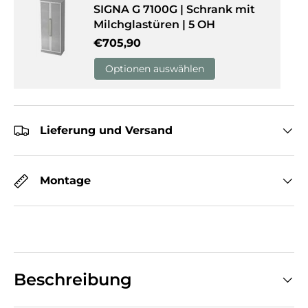
SIGNA G 7100G | Schrank mit
Milchglastüren | 5 OH
Normaler Preis
€705,90
Optionen auswählen
Lieferung und Versand
Montage
Beschreibung