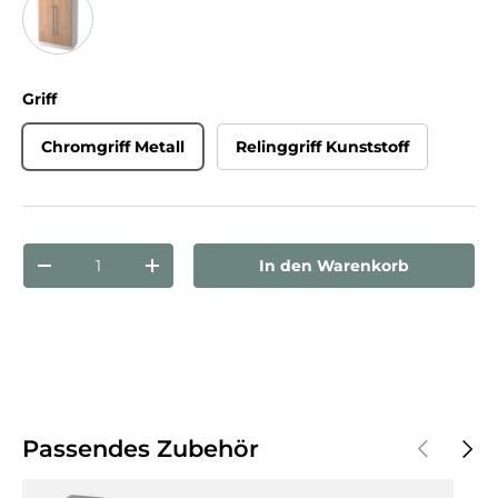
Weiß/Nussbaum
Griff
Chromgriff Metall
Relinggriff Kunststoff
Anzahl
In den Warenkorb
Menge verringern
Menge erhöhen
Vorherige
Näch
Passendes Zubehör