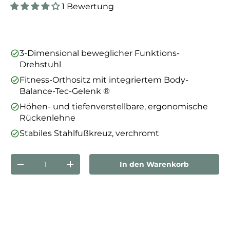
1 Bewertung
3-Dimensional beweglicher Funktions-
Drehstuhl
Fitness-Orthositz mit integriertem Body-
Balance-Tec-Gelenk ®
Höhen- und tiefenverstellbare, ergonomische
Rückenlehne
Stabiles Stahlfußkreuz, verchromt
Anzahl
In den Warenkorb
Menge verringern
Menge erhöhen