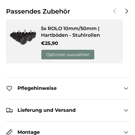
Vorherige
Näch
Passendes Zubehör
5x ROLO 10mm/50mm |
Hartböden - Stuhlrollen
Normaler Preis
€25,90
Optionen auswählen
Pflegehinweise
Lieferung und Versand
Montage