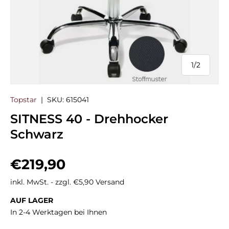
1
/
2
von
Topstar
|
SKU:
615041
SITNESS 40 - Drehhocker
Schwarz
Normaler Preis
€219,90
inkl. MwSt. - zzgl. €5,90 Versand
AUF LAGER
In 2-4 Werktagen bei Ihnen