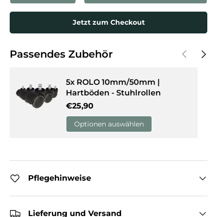
Jetzt zum Checkout
Vorherige
Näch
Passendes Zubehör
5x ROLO 10mm/50mm |
Hartböden - Stuhlrollen
Normaler Preis
€25,90
Optionen auswählen
Pflegehinweise
Lieferung und Versand