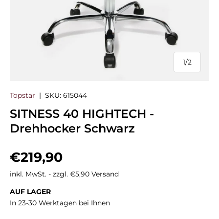
1
/
2
von
Topstar
|
SKU:
615044
SITNESS 40 HIGHTECH -
Drehhocker Schwarz
Normaler Preis
€219,90
inkl. MwSt. - zzgl. €5,90 Versand
AUF LAGER
In 23-30 Werktagen bei Ihnen