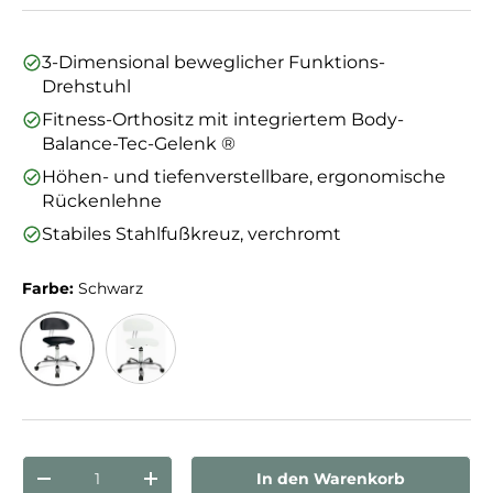
3-Dimensional beweglicher Funktions-
Drehstuhl
Fitness-Orthositz mit integriertem Body-
Balance-Tec-Gelenk ®
Höhen- und tiefenverstellbare, ergonomische
Rückenlehne
Stabiles Stahlfußkreuz, verchromt
Farbe:
Schwarz
Schwarz
Weiß
Anzahl
In den Warenkorb
Menge verringern
Menge erhöhen