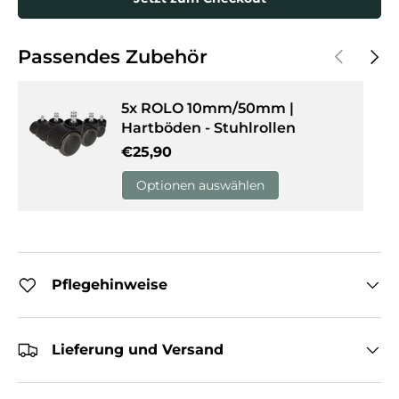
Vorherige
Näch
Passendes Zubehör
5x ROLO 10mm/50mm |
Hartböden - Stuhlrollen
Normaler Preis
€25,90
Optionen auswählen
Pflegehinweise
Lieferung und Versand