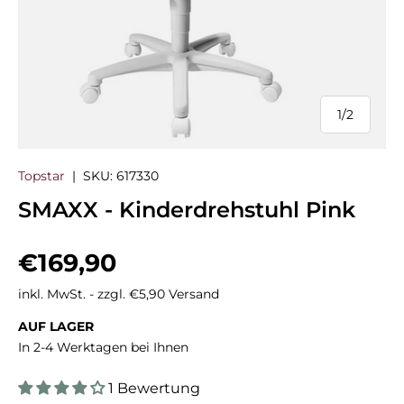
1
/
2
von
Topstar
|
SKU:
617330
SMAXX - Kinderdrehstuhl Pink
Normaler Preis
€169,90
inkl. MwSt. - zzgl. €5,90 Versand
AUF LAGER
In 2-4 Werktagen bei Ihnen
1 Bewertung