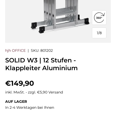
360°-Ans
1
/
8
von
hjh OFFICE
|
SKU:
801202
SOLID W3 | 12 Stufen -
Klappleiter Aluminium
Normaler Preis
€149,90
inkl. MwSt. - zzgl. €5,90 Versand
AUF LAGER
In 2-4 Werktagen bei Ihnen