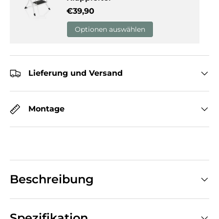
Normaler Preis
€39,90
Optionen auswählen
Lieferung und Versand
Montage
Beschreibung
Spezifikation