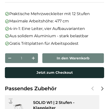
Praktische Mehrzweckleiter mit 12 Stufen
Maximale Arbeitshöhe: 477 cm
4-in-1: Eine Leiter, vier Aufbauvarianten
Aus solidem Aluminium - stark belastbar
Gratis Trittplatten für Arbeitspodest
Anzahl
In den Warenkorb
Menge verringern
Menge erhöhen
Jetzt zum Checkout
Vorherige
Näch
Passendes Zubehör
SOLID W1 | 2 Stufen -
Klappleiter