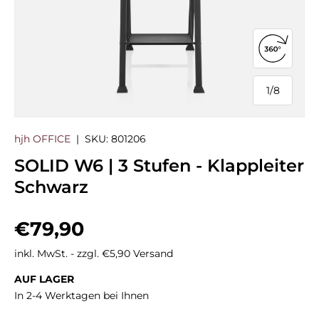
360°-Ans
1
/
8
von
hjh OFFICE
|
SKU:
801206
SOLID W6 | 3 Stufen - Klappleiter
Schwarz
Normaler Preis
€79,90
inkl. MwSt. - zzgl. €5,90 Versand
AUF LAGER
In 2-4 Werktagen bei Ihnen