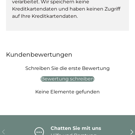
verarbeitet. Wir speichern keine
Kreditkartendaten und haben keinen Zugriff
auf Ihre Kreditkartendaten.
Kundenbewertungen
Schreiben Sie die erste Bewertung
Bewertung schreiben
Keine Elemente gefunden
Chatten Sie mit uns
Vorherige
Nä