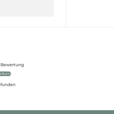
te Bewertung
eiben
efunden