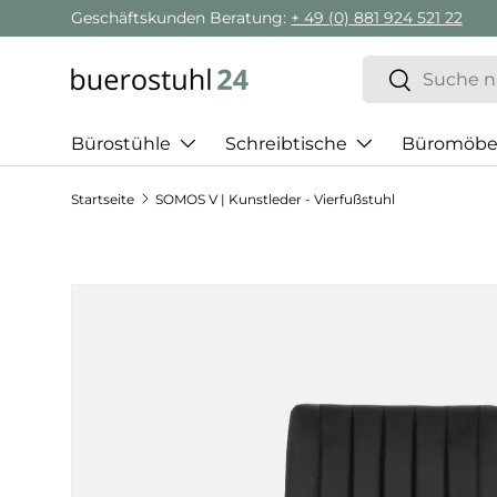
Geschäftskunden Beratung:
+ 49 (0) 881 924 521 22
Direkt zum Inhalt
Suchen
Suchen
Bürostühle
Schreibtische
Büromöbe
Startseite
SOMOS V | Kunstleder - Vierfußstuhl
Zu Produktinformationen springen