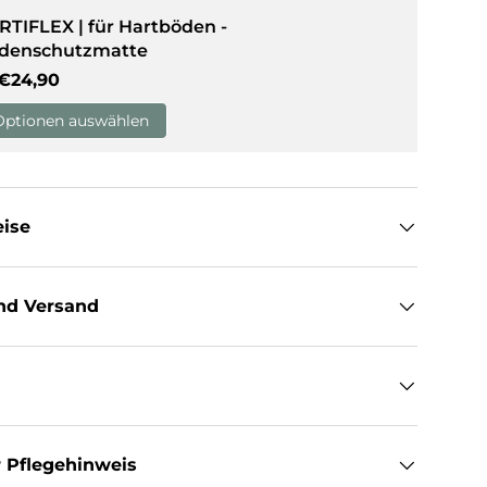
RTIFLEX | für Hartböden -
denschutzmatte
sicht laden
Normaler Preis
€24,90
Optionen auswählen
eise
nd Versand
 Pflegehinweis