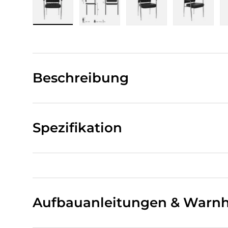
Bild 1 in Galerieansicht laden
Bild 2 in Galerieansicht laden
Bild 3 in Galerieansi
Bild 4 i
Beschreibung
Spezifikation
Aufbauanleitungen & Warnh