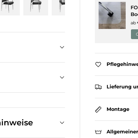
FO
Bo
cht laden
n Galerieansicht laden
Bild 5 in Galerieansicht laden
Bild 6 in Galerieansicht laden
Bild 7 in Galerieansicht laden
Bild 8 in Galeriean
ab
Pflegehinw
Lieferung u
Montage
inweise
Allgemeiner