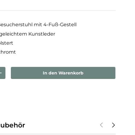
esucherstuhl mit 4-Fuß-Gestell
egeleichtem Kunstleder
lstert
rchromt
In den Warenkorb
rn
Menge erhöhen
Vorherige
Nächste
Zubehör