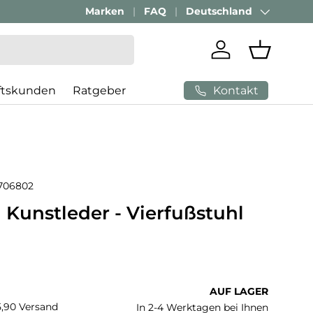
Passenden Bürostuhl finden mit
Marken
FAQ
Deutschland
AI-Beratung
Land/Region
Einloggen
Einkaufs
Kontakt
ftskunden
Ratgeber
706802
 Kunstleder - Vierfußstuhl
 Preis
AUF LAGER
€5,90 Versand
In 2-4 Werktagen bei Ihnen