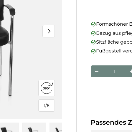
Formschöner B
Nächste
Bezug aus pfl
Sitzfläche gepo
Fußgestell ve
Anzahl
Menge verringe
360°-Ansicht öffnen
1
/
8
von
Passendes 