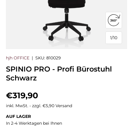
360°-Ans
1
/
10
von
hjh OFFICE
|
SKU:
810029
SPINIO PRO - Profi Bürostuhl
Schwarz
Normaler Preis
€319,90
inkl. MwSt. - zzgl. €5,90 Versand
AUF LAGER
In 2-4 Werktagen bei Ihnen