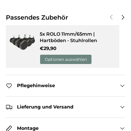
Vorherige
Näch
Passendes Zubehör
5x ROLO 11mm/65mm |
Hartböden - Stuhlrollen
Normaler Preis
€29,90
Optionen auswählen
Pflegehinweise
Lieferung und Versand
Montage