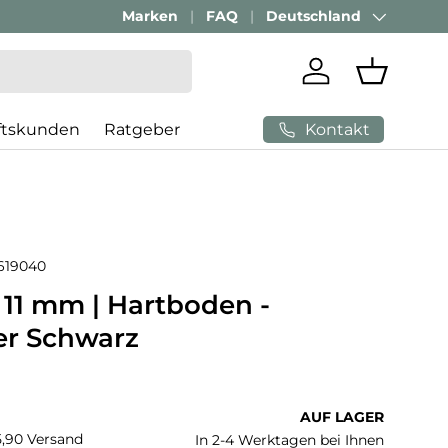
Passenden Bürostuhl finden mit
Marken
FAQ
Deutschland
AI-Beratung
Land/Region
Einloggen
Einkaufs
Kontakt
ftskunden
Ratgeber
619040
 11 mm | Hartboden -
er Schwarz
 Preis
AUF LAGER
€5,90 Versand
In 2-4 Werktagen bei Ihnen