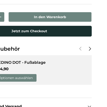
In den Warenkorb
rn
Menge erhöhen
Jetzt zum Checkout
Vorherige
Nächste
Zubehör
EDINO DOT - Fußablage
rmaler Preis
4,90
Optionen auswählen
nd Versand