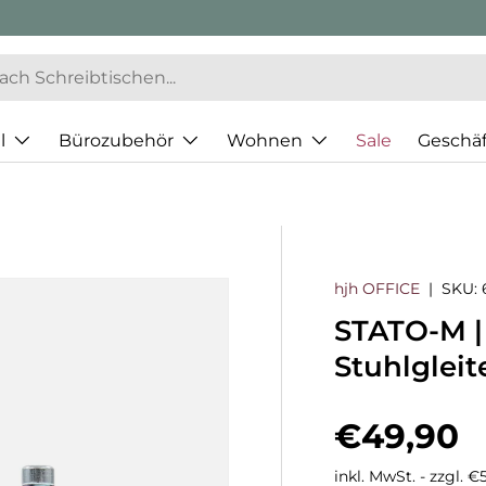
l
Bürozubehör
Wohnen
Sale
Geschä
hjh OFFICE
|
SKU:
STATO-M |
Stuhlgleit
Normaler
€49,90
inkl. MwSt. - zzgl. 