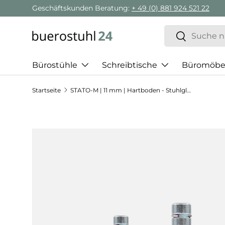
Geschäftskunden Beratung:
+ 49 (0) 881 924 521 22
Direkt zum Inhalt
Suchen
Suchen
Bürostühle
Schreibtische
Büromöbe
Startseite
STATO-M | 11 mm | Hartboden - Stuhlgleiter
Zu Produktinformationen springen