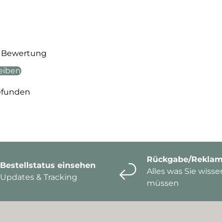
te Bewertung
eiben
efunden
Rückgabe/Reklam
Bestellstatus einsehen
Alles was Sie wisse
Updates & Tracking
müssen