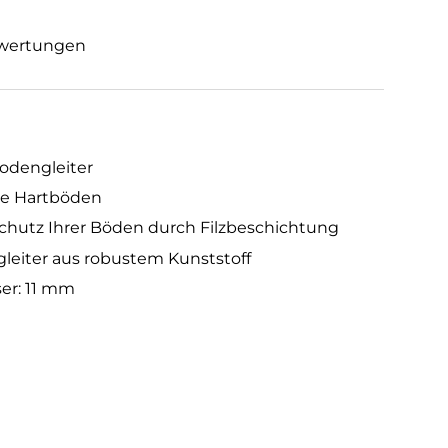
wertungen
odengleiter
lle Hartböden
Schutz Ihrer Böden durch Filzbeschichtung
leiter aus robustem Kunststoff
er: 11 mm
z/Chrom