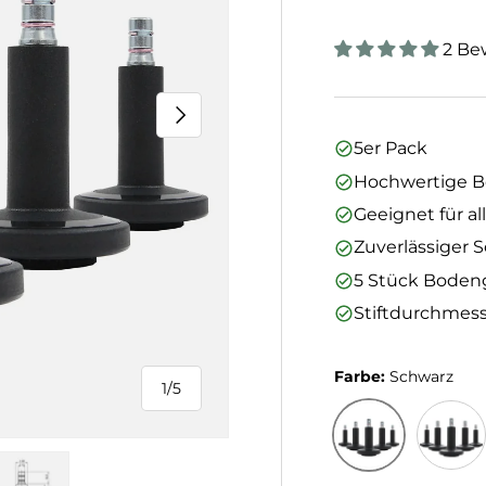
2 Be
Nächste
5er Pack
Hochwertige B
Geeignet für a
Zuverlässiger 
5 Stück Bodeng
Stiftdurchmess
Farbe:
Schwarz
1
/
5
von
Schwarz
Schwar