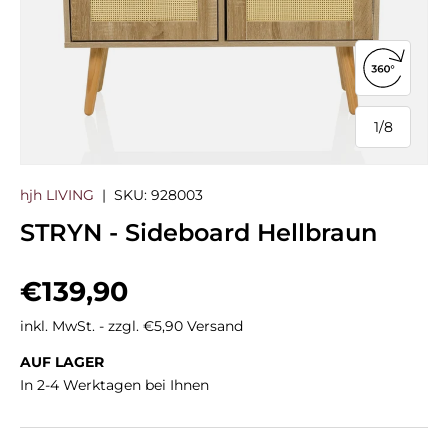
360°-Ans
1
/
8
von
hjh LIVING
|
SKU:
928003
STRYN - Sideboard Hellbraun
Normaler Preis
€139,90
inkl. MwSt. - zzgl. €5,90 Versand
AUF LAGER
In 2-4 Werktagen bei Ihnen