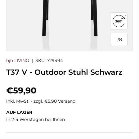
360°-Ans
1
/
8
von
hjh LIVING
|
SKU:
729494
T37 V - Outdoor Stuhl Schwarz
Normaler Preis
€59,90
inkl. MwSt. - zzgl. €5,90 Versand
AUF LAGER
In 2-4 Werktagen bei Ihnen