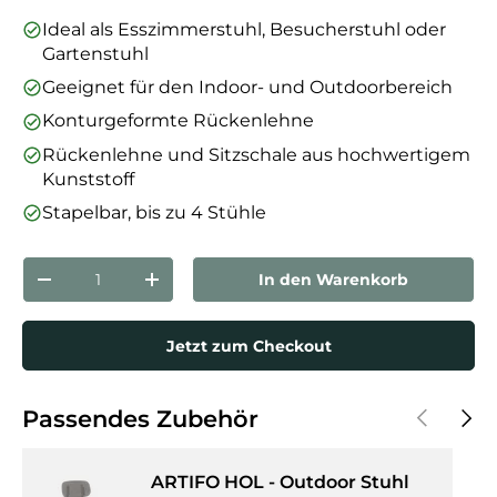
Ideal als Esszimmerstuhl, Besucherstuhl oder
Gartenstuhl
Geeignet für den Indoor- und Outdoorbereich
Konturgeformte Rückenlehne
Rückenlehne und Sitzschale aus hochwertigem
Kunststoff
Stapelbar, bis zu 4 Stühle
Anzahl
In den Warenkorb
Menge verringern
Menge erhöhen
Jetzt zum Checkout
Vorherige
Näch
Passendes Zubehör
ARTIFO HOL - Outdoor Stuhl