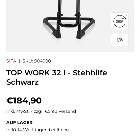
360°-Ans
1
/
8
von
SIFA
|
SKU:
904000
TOP WORK 32 I - Stehhilfe
Schwarz
Normaler Preis
€184,90
inkl. MwSt. - zzgl. €5,90 Versand
AUF LAGER
In 10-14 Werktagen bei Ihnen