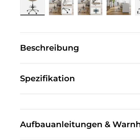
Bild 1 in Galerieansicht laden
Bild 2 in Galerieansicht laden
Bild 3 in Galerieansi
Bild 4 i
Beschreibung
Spezifikation
Aufbauanleitungen & Warnh