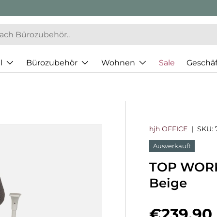
l
Bürozubehör
Wohnen
Sale
Geschä
hjh OFFICE
|
SKU:
Ausverkauft
TOP WORK 
Beige
Normaler
€239,90