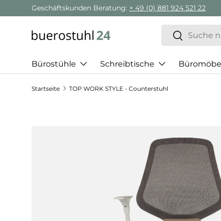
Geschäftskunden Beratung:
+ 49 (0) 881 924 521 22
Direkt zum Inhalt
Suchen
Suchen
Bürostühle
Schreibtische
Büromöbe
Startseite
TOP WORK STYLE - Counterstuhl
Zu Produktinformationen springen