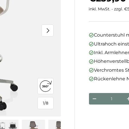
inkl. MwSt. - zzgl. 
Nächste
Counterstuhl 
Ultrahoch einst
Inkl. Armlehne
Höhenverstell
Verchromtes S
Rückenlehne Net
360°-Ansicht öffnen
Anzahl
Menge verringe
1
/
8
von