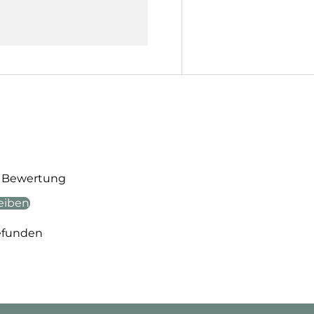
te Bewertung
eiben
efunden