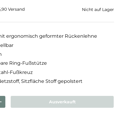
€5,90 Versand
Nicht auf Lager
mit ergonomisch geformter Rückenlehne
ellbar
n
bare Ring-Fußstütze
tahl-Fußkreuz
zstoff, Sitzfläche Stoff gepolstert
Ausverkauft
rn
Menge erhöhen