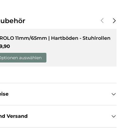
sicht laden
Vorherige
Nächste
Zubehör
 ROLO 11mm/65mm | Hartböden - Stuhlrollen
rmaler Preis
9,90
Optionen auswählen
eise
nd Versand