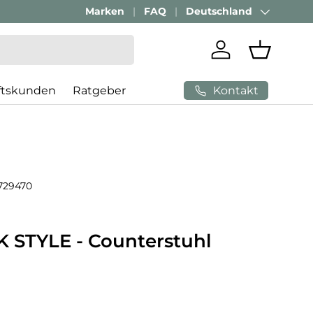
Passenden Bürostuhl finden mit
Marken
FAQ
Deutschland
AI-Beratung
Land/Region
Einloggen
Einkaufs
Kontakt
ftskunden
Ratgeber
729470
STYLE - Counterstuhl
 Preis