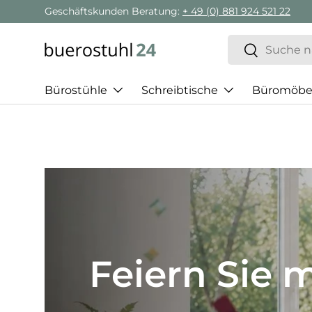
Geschäftskunden Beratung:
+ 49 (0) 881 924 521 22
Direkt zum Inhalt
Suchen
Suchen
Bürostühle
Schreibtische
Büromöbe
Best of H