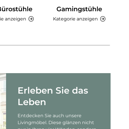
Bürostühle
Gamingstühle
Ki
ie anzeigen
Kategorie anzeigen
K
Erleben Sie das
Leben
Entdecken Sie auch unsere
Livingmöbel. Diese glänzen nicht