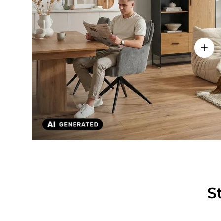
Einze
S