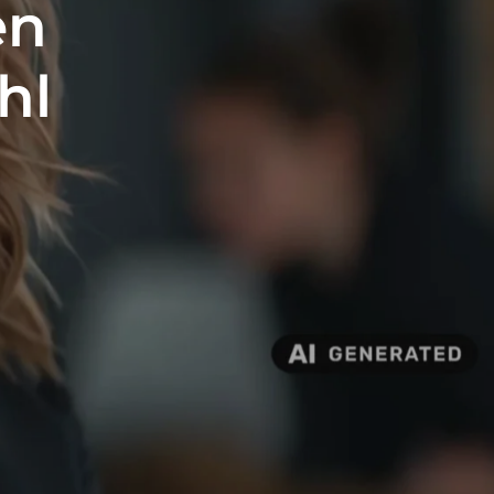
en
hl