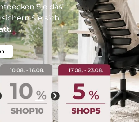
: Ihr perfekter
abel, individuell.
Folie laden 2 von 5
Folie laden 1 von 5
Folie laden 3 von 5
Folie laden 4 von 5
Folie laden 5 vo