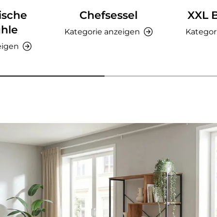
ische
Chefsessel
XXL 
hle
Kategorie anzeigen
Kategor
eigen
nzeigen - AMIO H - Büroschrank