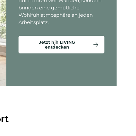
nur in Ihren vier Wänden, sondern
bringen eine gemütliche
Wohlfühlatmosphäre an jeden
Arbeitsplatz.
Jetzt hjh LIVING
entdecken
ten anzeigen - Criss-Cross 20 - Loungesessel
rt