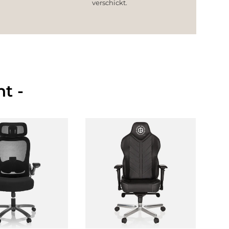
verschickt.
t -