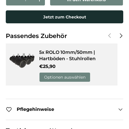
Menge verringern
Menge erhöhen
Jetzt zum Checkout
Vorherige
Näch
Passendes Zubehör
5x ROLO 10mm/50mm |
Hartböden - Stuhlrollen
Normaler Preis
€25,90
Optionen auswählen
Pflegehinweise