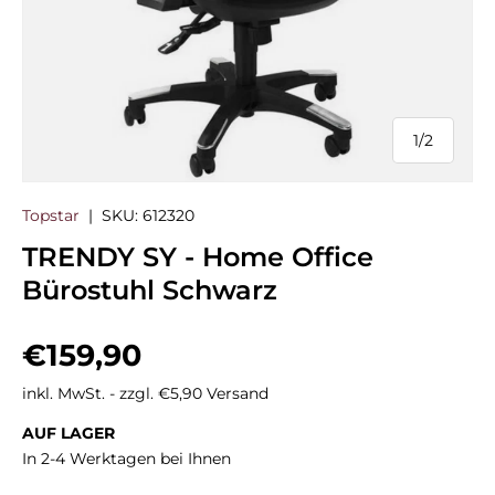
1
/
2
von
Topstar
|
SKU:
612320
TRENDY SY - Home Office
Bürostuhl Schwarz
Normaler Preis
€159,90
inkl. MwSt. - zzgl. €5,90 Versand
AUF LAGER
In 2-4 Werktagen bei Ihnen