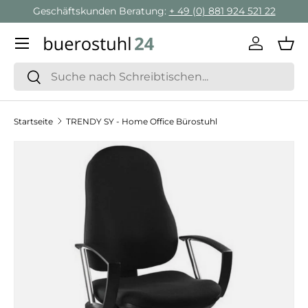
Geschäftskunden Beratung:
+ 49 (0) 881 924 521 22
Direkt zum Inhalt
Menü
Einlogge
Ein
Suchen
Suchen
Startseite
TRENDY SY - Home Office Bürostuhl
Zu Produktinformationen springen