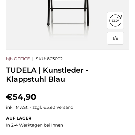
360°-Ans
1
/
8
von
hjh OFFICE
|
SKU:
803002
TUDELA | Kunstleder -
Klappstuhl Blau
Normaler Preis
€54,90
inkl. MwSt. - zzgl. €5,90 Versand
AUF LAGER
In 2-4 Werktagen bei Ihnen