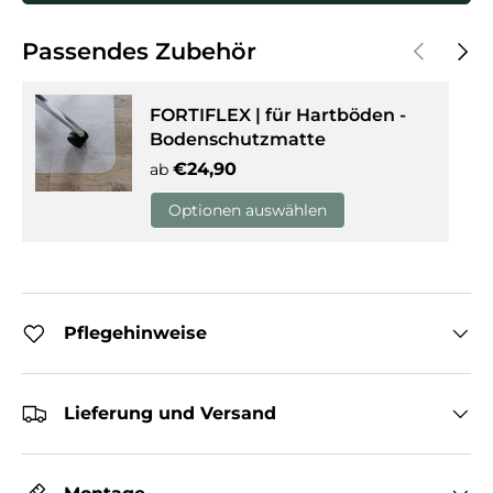
Vorherige
Näch
Passendes Zubehör
FORTIFLEX | für Hartböden -
Bodenschutzmatte
Normaler Preis
€24,90
ab
Optionen auswählen
Pflegehinweise
Lieferung und Versand