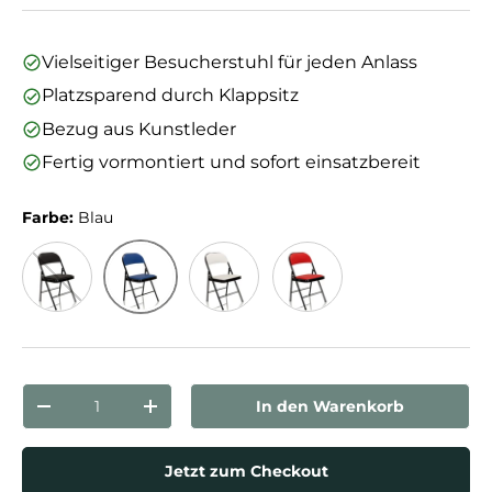
Vielseitiger Besucherstuhl für jeden Anlass
Platzsparend durch Klappsitz
Bezug aus Kunstleder
Fertig vormontiert und sofort einsatzbereit
Farbe:
Blau
Blau
Schwarz
Weiß
Rot
Anzahl
In den Warenkorb
Menge verringern
Menge erhöhen
Jetzt zum Checkout