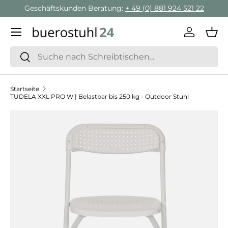
Geschäftskunden Beratung:
+ 49 (0) 881 924 521 22
Direkt zum Inhalt
Menü
Einlogge
Ein
Suchen
Suchen
Startseite
TUDELA XXL PRO W | Belastbar bis 250 kg - Outdoor Stuhl
Zu Produktinformationen springen