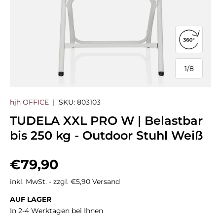
360°-Ans
1
/
8
von
hjh OFFICE
|
SKU:
803103
TUDELA XXL PRO W | Belastbar
bis 250 kg - Outdoor Stuhl Weiß
Normaler Preis
€79,90
inkl. MwSt. - zzgl. €5,90 Versand
AUF LAGER
In 2-4 Werktagen bei Ihnen