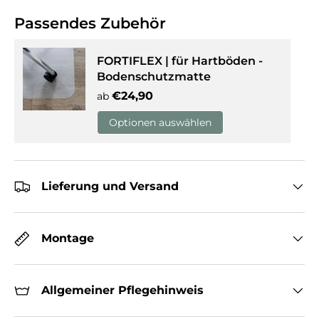
Passendes Zubehör
FORTIFLEX | für Hartböden -
Bodenschutzmatte
Normaler Preis
€24,90
ab
Optionen auswählen
Lieferung und Versand
Montage
Allgemeiner Pflegehinweis