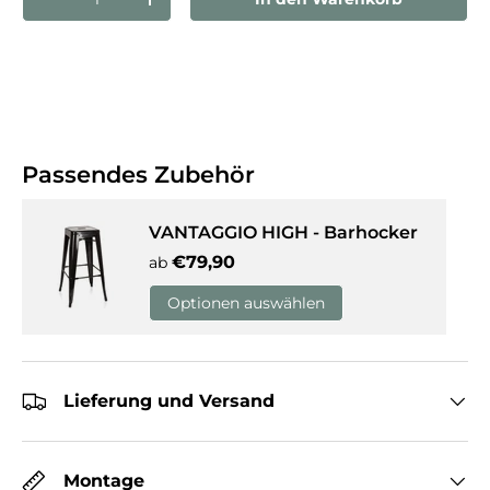
Menge verringern
Menge erhöhen
Passendes Zubehör
VANTAGGIO HIGH - Barhocker
Normaler Preis
€79,90
ab
Optionen auswählen
Lieferung und Versand
Montage