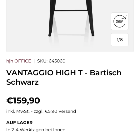
360°-Ans
1
/
8
von
hjh OFFICE
|
SKU:
645060
VANTAGGIO HIGH T - Bartisch
Schwarz
Normaler Preis
€159,90
inkl. MwSt. - zzgl. €5,90 Versand
AUF LAGER
In 2-4 Werktagen bei Ihnen