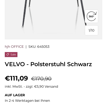
360°-Ans
1
/
10
von
hjh OFFICE
|
SKU:
645053
Sale
VELVO - Polsterstuhl Schwarz
Verkaufspreis
Normaler Preis
€111,09
€170,90
inkl. MwSt. - zzgl. €5,90 Versand
AUF LAGER
In 2-4 Werktagen bei Ihnen