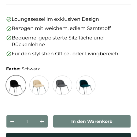
Loungesessel im exklusiven Design
Bezogen mit weichem, edlem Samtstoff
Bequeme, gepolsterte Sitzfläche und
Rückenlehne
Für den stylishen Office- oder Livingbereich
Farbe:
Schwarz
Schwarz
Beige
Grau
Petrolblau
Anzahl
In den Warenkorb
Menge verringern
Menge erhöhen