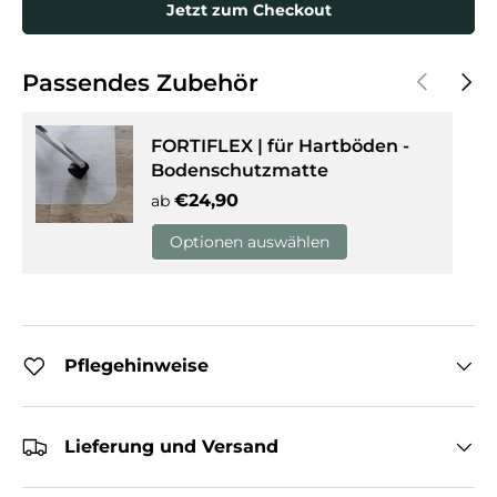
Jetzt zum Checkout
Vorherige
Näch
Passendes Zubehör
FORTIFLEX | für Hartböden -
Bodenschutzmatte
Normaler Preis
€24,90
ab
Optionen auswählen
Pflegehinweise
Lieferung und Versand