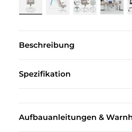
Bild 1 in Galerieansicht laden
Bild 2 in Galerieansicht laden
Bild 3 in Galerieansi
Bild 4 i
Beschreibung
Spezifikation
Aufbauanleitungen & Warnh