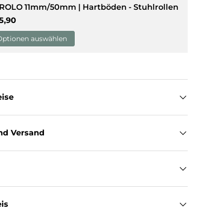
 ROLO 11mm/50mm | Hartböden - Stuhlrollen
rmaler Preis
5,90
sicht laden
Optionen auswählen
eise
nd Versand
is