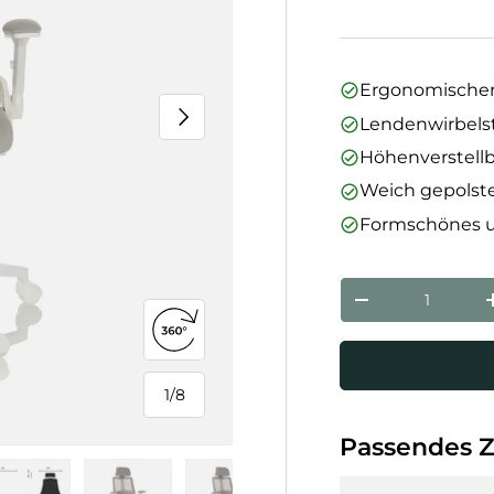
Ergonomischer
Nächste
Lendenwirbelst
Höhenverstellb
Weich gepolst
Formschönes u
Anzahl
Menge verringe
360°-Ansicht öffnen
1
/
8
von
Passendes 