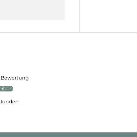
te Bewertung
eiben
efunden