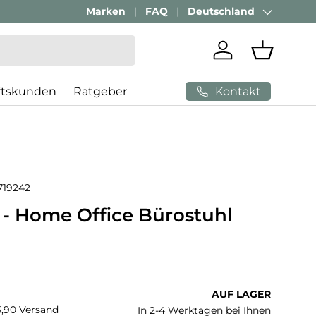
Passenden Bürostuhl finden mit
Marken
FAQ
Deutschland
AI-Beratung
Land/Region
Einloggen
Einkaufs
Kontakt
ftskunden
Ratgeber
719242
 Home Office Bürostuhl
 Preis
AUF LAGER
€5,90 Versand
In 2-4 Werktagen bei Ihnen