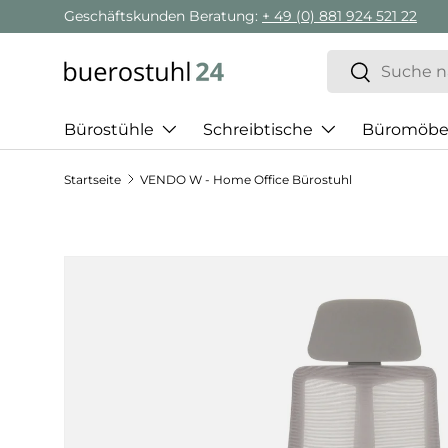
Geschäftskunden Beratung:
+ 49 (0) 881 924 521 22
Direkt zum Inhalt
Suchen
Suchen
Bürostühle
Schreibtische
Büromöbe
Startseite
VENDO W - Home Office Bürostuhl
Zu Produktinformationen springen