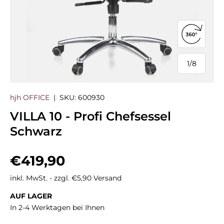
360°-Ans
1
/
8
von
hjh OFFICE
|
SKU:
600930
VILLA 10 - Profi Chefsessel
Schwarz
Normaler Preis
€419,90
inkl. MwSt. - zzgl. €5,90 Versand
AUF LAGER
In 2-4 Werktagen bei Ihnen