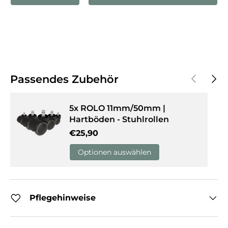
Vorherige
Näch
Passendes Zubehör
5x ROLO 11mm/50mm |
Hartböden - Stuhlrollen
Normaler Preis
€25,90
Optionen auswählen
Pflegehinweise