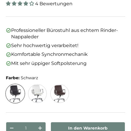
4 Bewertungen
Professioneller Bürostuhl aus echtem Rinder-
Nappaleder
Sehr hochwertig verarbeitet!
Komfortable Synchronmechanik
Mit sehr üppiger Softpolsterung
Farbe:
Schwarz
Schwarz
Cremeweiß
Braun
Anzahl
In den Warenkorb
Menge verringern
Menge erhöhen