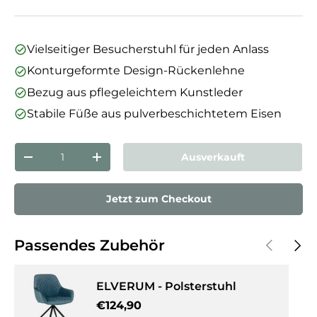
Vielseitiger Besucherstuhl für jeden Anlass
Konturgeformte Design-Rückenlehne
Bezug aus pflegeleichtem Kunstleder
Stabile Füße aus pulverbeschichtetem Eisen
Anzahl
Ausverkauft
Menge verringern
Menge erhöhen
Jetzt zum Checkout
Vorherige
Näch
Passendes Zubehör
ELVERUM - Polsterstuhl
Normaler Preis
€124,90