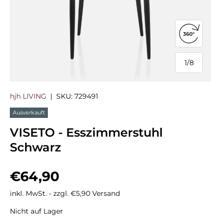
360°-Ans
1
/
8
von
hjh LIVING
|
SKU:
729491
Ausverkauft
VISETO - Esszimmerstuhl
Schwarz
Normaler Preis
€64,90
inkl. MwSt. - zzgl. €5,90 Versand
Nicht auf Lager