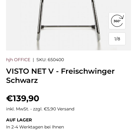
360°-Ans
1
/
8
von
hjh OFFICE
|
SKU:
650400
VISTO NET V - Freischwinger
Schwarz
Normaler Preis
€139,90
inkl. MwSt. - zzgl. €5,90 Versand
AUF LAGER
In 2-4 Werktagen bei Ihnen