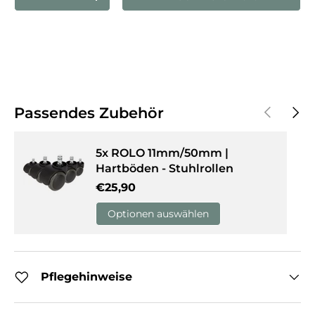
Menge verringern
Menge erhöhen
Vorherige
Näch
Passendes Zubehör
5x ROLO 11mm/50mm |
Hartböden - Stuhlrollen
Normaler Preis
€25,90
Optionen auswählen
Pflegehinweise