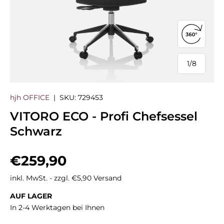
360°-Ans
1
/
8
von
hjh OFFICE
|
SKU:
729453
VITORO ECO - Profi Chefsessel
Schwarz
Normaler Preis
€259,90
inkl. MwSt. - zzgl. €5,90 Versand
AUF LAGER
In 2-4 Werktagen bei Ihnen