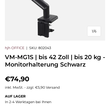
1
/
6
von
hjh OFFICE
|
SKU:
802043
VM-MG1S | bis 42 Zoll | bis 20 kg -
Monitorhalterung Schwarz
Normaler Preis
€74,90
inkl. MwSt. - zzgl. €5,90 Versand
AUF LAGER
In 2-4 Werktagen bei Ihnen