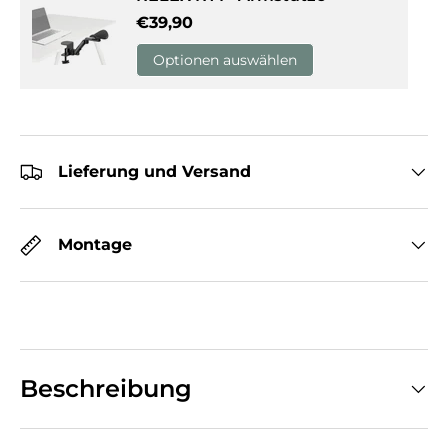
Normaler Preis
€39,90
Optionen auswählen
Lieferung und Versand
Montage
Beschreibung