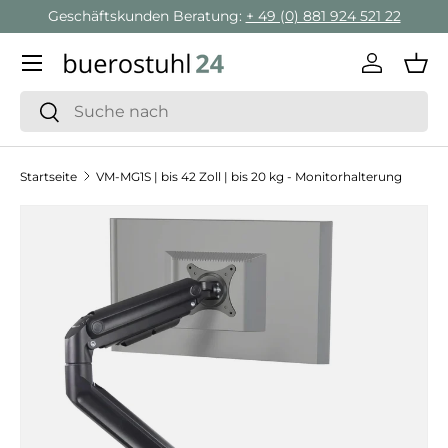
Geschäftskunden Beratung:
+ 49 (0) 881 924 521 22
Direkt zum Inhalt
Menü
Einlogge
Ein
Suchen
Suchen
Startseite
VM-MG1S | bis 42 Zoll | bis 20 kg - Monitorhalterung
Zu Produktinformationen springen