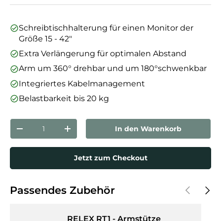
Schreibtischhalterung für einen Monitor der
Größe 15 - 42"
Extra Verlängerung für optimalen Abstand
Arm um 360° drehbar und um 180°schwenkbar
Integriertes Kabelmanagement
Belastbarkeit bis 20 kg
Anzahl
In den Warenkorb
Menge verringern
Menge erhöhen
Jetzt zum Checkout
Vorherige
Näch
Passendes Zubehör
RELEX RT1 - Armstütze