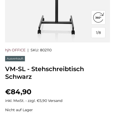
360°-Ans
1
/
8
von
hjh OFFICE
|
SKU:
802110
Ausverkauft
VM-SL - Stehschreibtisch
Schwarz
Normaler Preis
€84,90
inkl. MwSt. - zzgl. €5,90 Versand
Nicht auf Lager