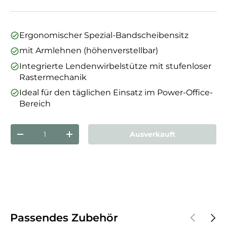
Ergonomischer Spezial-Bandscheibensitz
mit Armlehnen (höhenverstellbar)
Integrierte Lendenwirbelstütze mit stufenloser
Rastermechanik
Ideal für den täglichen Einsatz im Power-Office-
Bereich
Anzahl
Ausverkauft
Menge verringern
Menge erhöhen
Vorherige
Näch
Passendes Zubehör