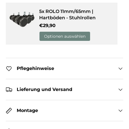
5x ROLO 11mm/65mm |
Hartböden - Stuhlrollen
Normaler Preis
€29,90
Optionen auswählen
Pflegehinweise
Lieferung und Versand
Montage