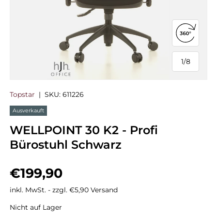
360°-Ans
1
/
8
von
Topstar
|
SKU:
611226
Ausverkauft
WELLPOINT 30 K2 - Profi
Bürostuhl Schwarz
Normaler Preis
€199,90
inkl. MwSt. - zzgl. €5,90 Versand
Nicht auf Lager