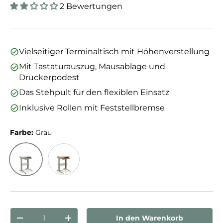
2 Bewertungen
Vielseitiger Terminaltisch mit Höhenverstellung
Mit Tastaturauszug, Mausablage und
Druckerpodest
Das Stehpult für den flexiblen Einsatz
Inklusive Rollen mit Feststellbremse
Farbe:
Grau
Grau
Buche/Grau
Anzahl
In den Warenkorb
Menge verringern
Menge erhöhen