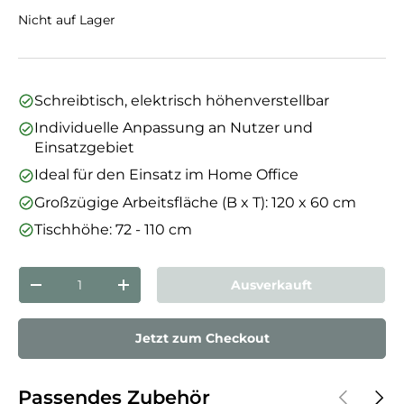
Nicht auf Lager
Schreibtisch, elektrisch höhenverstellbar
Individuelle Anpassung an Nutzer und
Einsatzgebiet
Ideal für den Einsatz im Home Office
Großzügige Arbeitsfläche (B x T): 120 x 60 cm
Tischhöhe: 72 - 110 cm
Anzahl
Ausverkauft
Menge verringern
Menge erhöhen
Jetzt zum Checkout
Vorherige
Näch
Passendes Zubehör