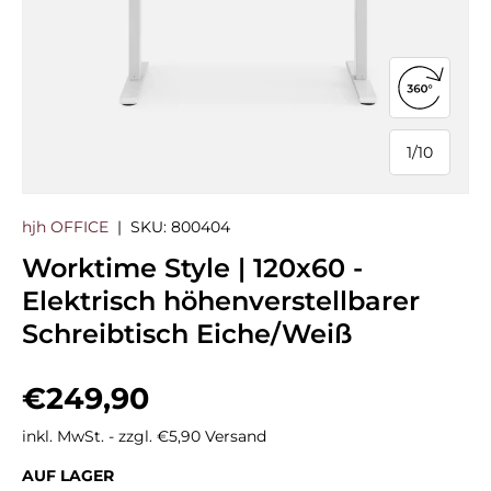
360°-Ans
1
/
10
von
hjh OFFICE
|
SKU:
800404
Worktime Style | 120x60 -
Elektrisch höhenverstellbarer
Schreibtisch Eiche/Weiß
Normaler Preis
€249,90
inkl. MwSt. - zzgl. €5,90 Versand
AUF LAGER