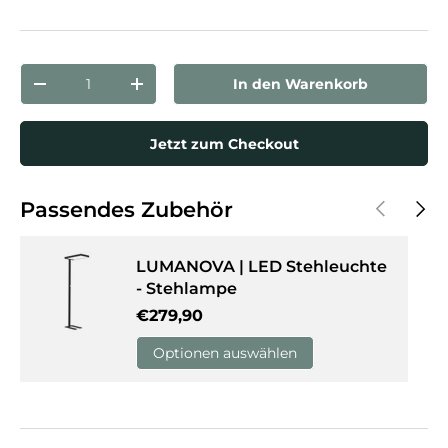
Eiche/Weiß
Eiche/Schwarz
Anzahl
In den Warenkorb
Menge verringern
Menge erhöhen
Jetzt zum Checkout
Vorherige
Näch
Passendes Zubehör
LUMANOVA | LED Stehleuchte
- Stehlampe
Normaler Preis
€279,90
Optionen auswählen