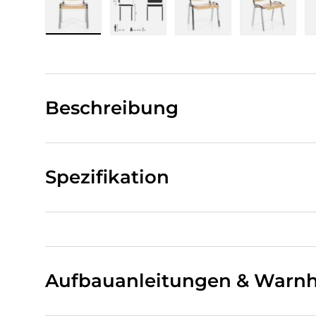
Bild 1 in Galerieansicht laden
Bild 2 in Galerieansicht laden
Bild 3 in Galerieansi
Bild 4 i
Beschreibung
Spezifikation
Aufbauanleitungen & Warnh