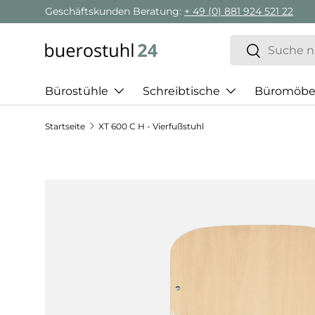
Geschäftskunden Beratung:
+ 49 (0) 881 924 521 22
Direkt zum Inhalt
Suchen
Suchen
Bürostühle
Schreibtische
Büromöbe
Startseite
XT 600 C H - Vierfußstuhl
Zu Produktinformationen springen