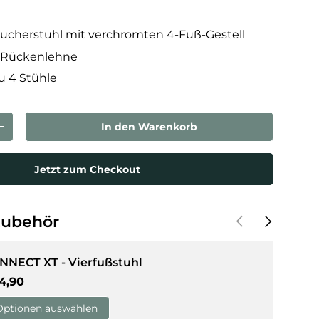
sucherstuhl mit verchromten 4-Fuß-Gestell
 Rückenlehne
zu 4 Stühle
In den Warenkorb
rn
Menge erhöhen
Jetzt zum Checkout
Vorherige
Nächste
Zubehör
NNECT XT - Vierfußstuhl
rmaler Preis
4,90
Optionen auswählen