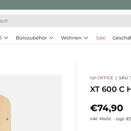
l
Bürozubehör
Wohnen
Sale
Geschä
hjh OFFICE
|
SKU:
XT 600 C H
Normaler
€74,90
inkl. MwSt. - zzgl. 