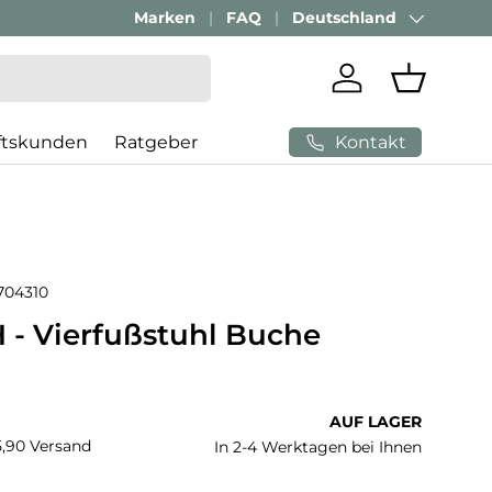
Passenden Bürostuhl finden mit
Marken
FAQ
Deutschland
AI-Beratung
Land/Region
Einloggen
Einkaufs
Kontakt
ftskunden
Ratgeber
704310
 - Vierfußstuhl Buche
 Preis
AUF LAGER
€5,90 Versand
In 2-4 Werktagen bei Ihnen