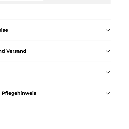
sicht laden
eise
nd Versand
 Pflegehinweis