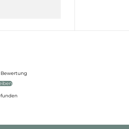
te Bewertung
eiben
efunden