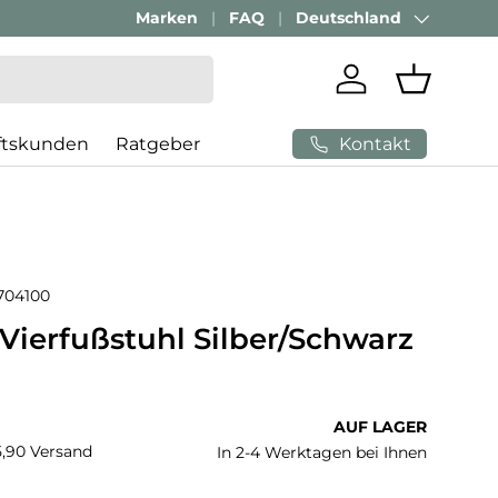
Geschäftskunden Beratung:
Marken
FAQ
Deutschland
+ 49 (0) 881 924 521
Land/Region
Einloggen
Einkaufs
Kontakt
ftskunden
Ratgeber
704100
 Vierfußstuhl Silber/Schwarz
 Preis
AUF LAGER
€5,90 Versand
In 2-4 Werktagen bei Ihnen