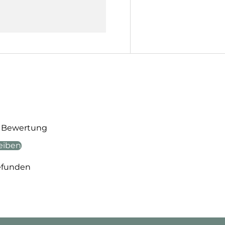
te Bewertung
eiben
efunden