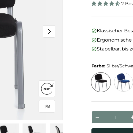
2 Be
Nächste
Klassischer Be
Ergonomische 
Stapelbar, bis 
Farbe:
Silber/Schwa
360°-Ansicht öffnen
Silber/Schwarz
Silber/
1
/
8
von
Anzahl
Menge verringe