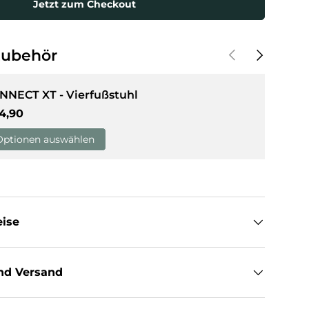
Jetzt zum Checkout
sicht laden
Vorherige
Nächste
Zubehör
NNECT XT - Vierfußstuhl
rmaler Preis
4,90
Optionen auswählen
eise
nd Versand