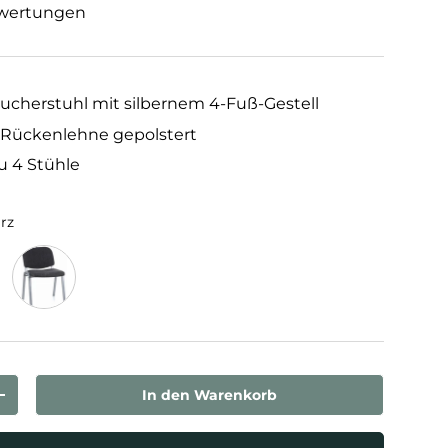
wertungen
sucherstuhl mit silbernem 4-Fuß-Gestell
Rückenlehne gepolstert
zu 4 Stühle
rz
Blau
Anthrazit
In den Warenkorb
rn
Menge erhöhen