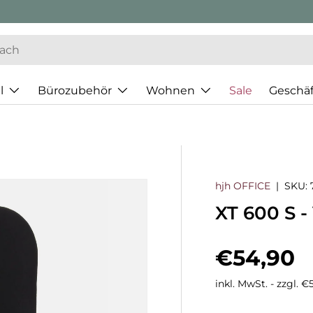
l
Bürozubehör
Wohnen
Sale
Geschä
hjh OFFICE
|
SKU:
XT 600 S -
Normaler
€54,90
inkl. MwSt. - zzgl. 