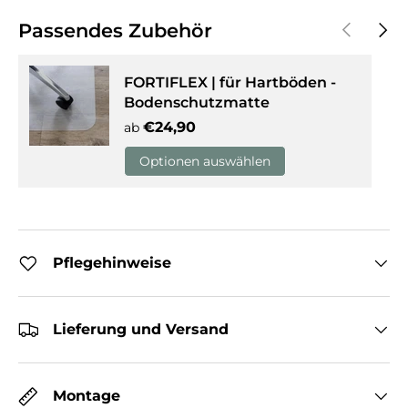
Vorherige
Näch
Passendes Zubehör
FORTIFLEX | für Hartböden -
Bodenschutzmatte
Normaler Preis
€24,90
ab
Optionen auswählen
Pflegehinweise
Lieferung und Versand
Montage