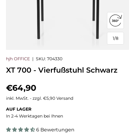
360°-Ans
1
/
8
von
hjh OFFICE
|
SKU:
704330
XT 700 - Vierfußstuhl Schwarz
Normaler Preis
€64,90
inkl. MwSt. - zzgl. €5,90 Versand
AUF LAGER
In 2-4 Werktagen bei Ihnen
6 Bewertungen