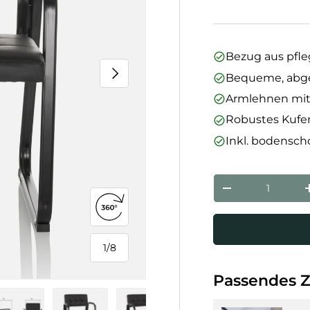
Bezug aus pfl
Nächste
Bequeme, abge
Armlehnen mit
Robustes Kufen
Inkl. bodensch
Anzahl
Menge verringe
360°-Ansicht öffnen
1
/
8
von
Passendes 