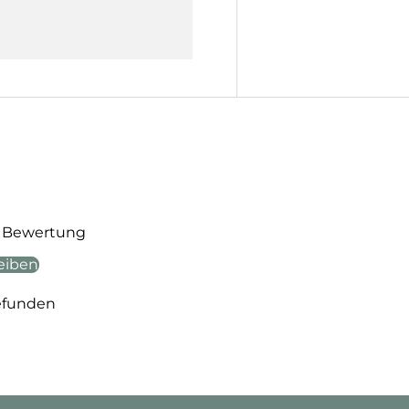
te Bewertung
eiben
efunden