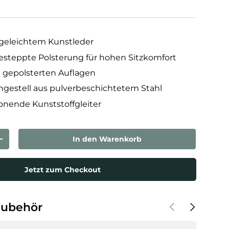
egeleichtem Kunstleder
steppte Polsterung für hohen Sitzkomfort
 gepolsterten Auflagen
gestell aus pulverbeschichtetem Stahl
onende Kunststoffgleiter
In den Warenkorb
rn
Menge erhöhen
Jetzt zum Checkout
Vorherige
Nächste
Zubehör