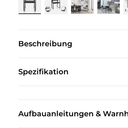
Bild 1 in Galerieansicht laden
Bild 2 in Galerieansicht laden
Bild 3 in Galerieansi
Bild 4 i
Beschreibung
Spezifikation
Aufbauanleitungen & Warnh