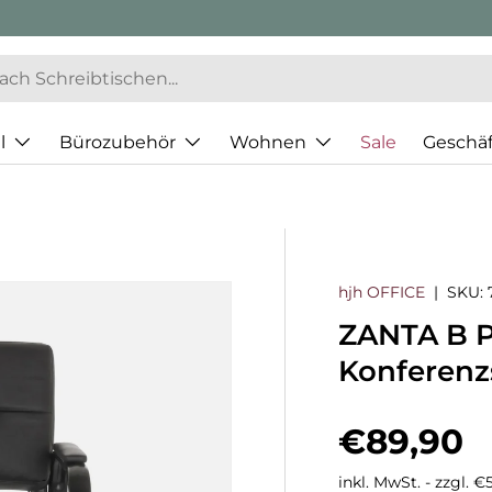
l
Bürozubehör
Wohnen
Sale
Geschä
hjh OFFICE
|
SKU:
ZANTA B P
Konferenz
Normaler
€89,90
inkl. MwSt. - zzgl. 