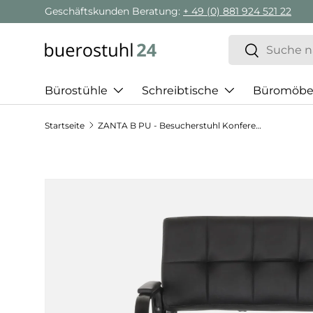
Geschäftskunden Beratung:
+ 49 (0) 881 924 521 22
Direkt zum Inhalt
Suchen
Suchen
Bürostühle
Schreibtische
Büromöbe
Startseite
ZANTA B PU - Besucherstuhl Konferenzstuhl
Zu Produktinformationen springen