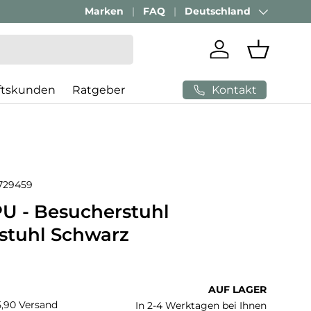
Passenden Bürostuhl finden mit
Marken
FAQ
Deutschland
AI-Beratung
Land/Region
Einloggen
Einkaufs
Kontakt
ftskunden
Ratgeber
729459
U - Besucherstuhl
stuhl Schwarz
 Preis
AUF LAGER
€5,90 Versand
In 2-4 Werktagen bei Ihnen