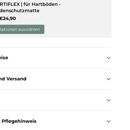
RTIFLEX | für Hartböden -
denschutzmatte
sicht laden
Normaler Preis
€24,90
Optionen auswählen
eise
nd Versand
 Pflegehinweis