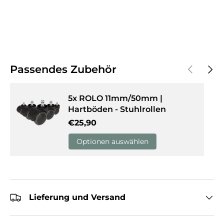
Vorherige
Näch
Passendes Zubehör
5x ROLO 11mm/50mm |
Hartböden - Stuhlrollen
Normaler Preis
€25,90
Optionen auswählen
Lieferung und Versand