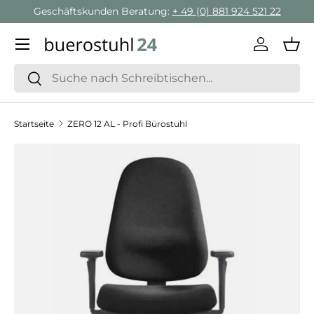
Geschäftskunden Beratung:
+ 49 (0) 881 924 521 22
Direkt zum Inhalt
Menü
Einlogge
Ein
Suchen
Suchen
Startseite
ZERO 12 AL - Profi Bürostuhl
Zu Produktinformationen springen