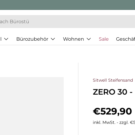
Geschäftskunden Beratun
l
Bürozubehör
Wohnen
Sale
Geschä
Sitwell Steifensand
ZERO 30 -
Normaler
€529,90
inkl. MwSt. - zzgl. 