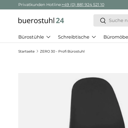
924 521 10
Direkt zum Inhalt
Suchen
Suchen
Bürostühle
Schreibtische
Büromöbe
Startseite
ZERO 30 - Profi Bürostuhl
Zu Produktinformationen springen