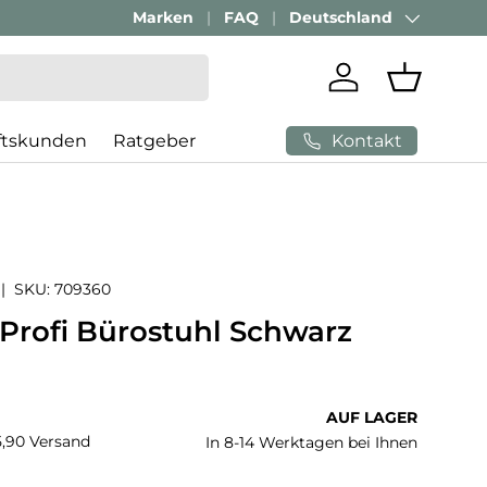
g:
+ 49 (0) 881 924 521 22
Marken
FAQ
Deutschland
Land/Region
Einloggen
Einkaufs
Kontakt
ftskunden
Ratgeber
|
SKU:
709360
 Profi Bürostuhl Schwarz
 Preis
AUF LAGER
€5,90 Versand
In 8-14 Werktagen bei Ihnen