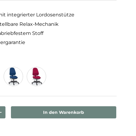
t integrierter Lordosenstütze
stellbare Relax-Mechanik
abriebfestem Stoff
lergarantie
lau
Blau
Bordeaux
In den Warenkorb
rn
Menge erhöhen