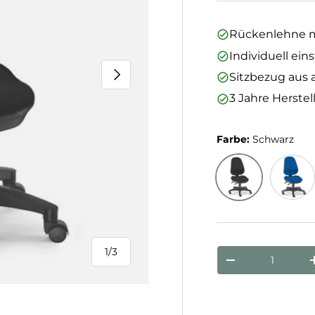
Rückenlehne mi
Individuell ein
Nächste
Sitzbezug aus 
3 Jahre Herstel
Farbe:
Schwarz
Schwarz
Royalb
1
/
3
Anzahl
von
Menge verringe