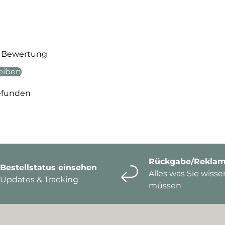
te Bewertung
eiben
efunden
Rückgabe/Reklam
Bestellstatus einsehen
Alles was Sie wisse
Updates & Tracking
müssen