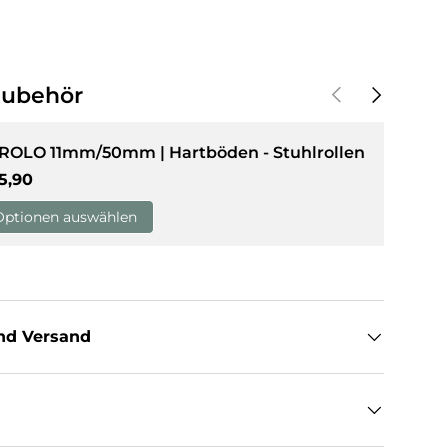
Vorherige
Nächste
Zubehör
 ROLO 11mm/50mm | Hartböden - Stuhlrollen
rmaler Preis
5,90
Optionen auswählen
nd Versand