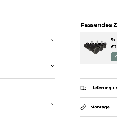
cht laden
Passendes 
5x
No
€2
Lieferung u
Montage