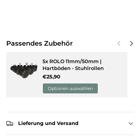
Vorherige
Näch
Passendes Zubehör
5x ROLO 11mm/50mm |
Hartböden - Stuhlrollen
Normaler Preis
€25,90
Optionen auswählen
Lieferung und Versand