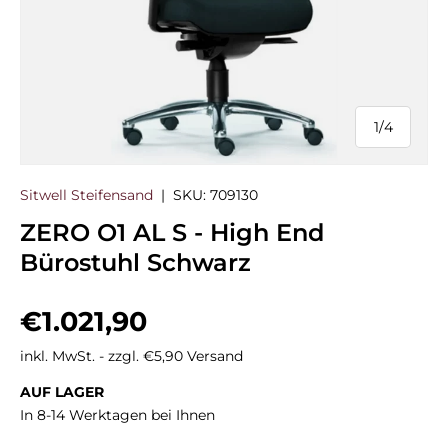
1
/
4
von
Sitwell Steifensand
|
SKU:
709130
ZERO O1 AL S - High End
Bürostuhl Schwarz
Normaler Preis
€1.021,90
inkl. MwSt. - zzgl. €5,90 Versand
AUF LAGER
In 8-14 Werktagen bei Ihnen