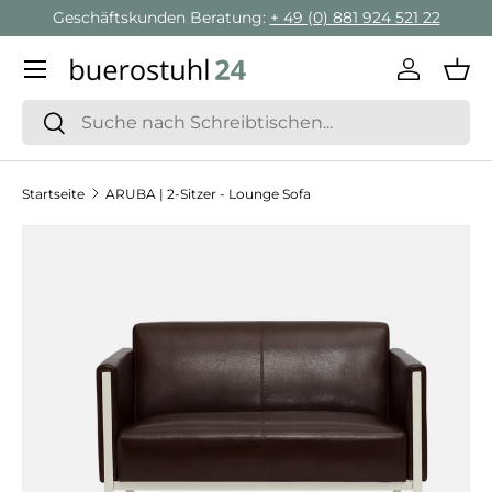
Geschäftskunden Beratung:
+ 49 (0) 881 924 521 22
Direkt zum Inhalt
Menü
Einlogge
Ein
Suchen
Suchen
Startseite
ARUBA | 2-Sitzer - Lounge Sofa
Zu Produktinformationen springen