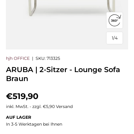
360°-Ans
1
/
4
von
hjh OFFICE
|
SKU:
713325
ARUBA | 2-Sitzer - Lounge Sofa
Braun
Normaler Preis
€519,90
inkl. MwSt. - zzgl. €5,90 Versand
AUF LAGER
In 3-5 Werktagen bei Ihnen