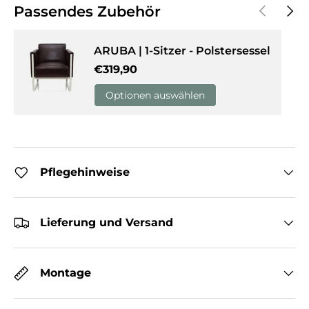
Vorherige
Näch
Passendes Zubehör
ARUBA | 1-Sitzer - Polstersessel
Normaler Preis
€319,90
Optionen auswählen
Pflegehinweise
Lieferung und Versand
Montage