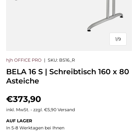
1
/
9
von
hjh OFFICE PRO
|
SKU:
BS16_R
BELA 16 S | Schreibtisch 160 x 80
Asteiche
Normaler Preis
€373,90
inkl. MwSt. - zzgl. €5,90 Versand
AUF LAGER
In 5-8 Werktagen bei Ihnen