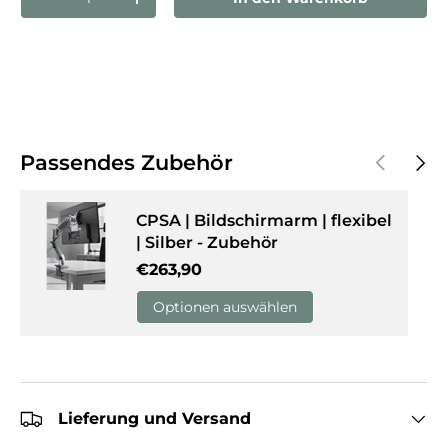
Menge verringern
Menge erhöhen
Vorherige
Näch
Passendes Zubehör
CPSA | Bildschirmarm | flexibel
| Silber - Zubehör
Normaler Preis
€263,90
Optionen auswählen
Lieferung und Versand