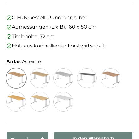
C-Fuß Gestell, Rundrohr, silber
Abmessungen (L x B): 160 x 80 cm
Tischhöhe: 72 cm
Holz aus kontrollierter Forstwirtschaft
Farbe:
Asteiche
Asteiche
Eiche
Grau
Graphit
Nussbaum
Buche
Ahorn
Weiß
Anzahl
In den Warenkorb