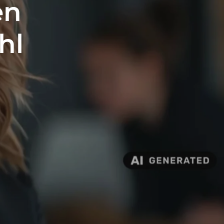
en
hl