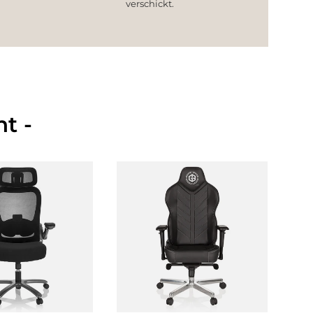
verschickt.
t -