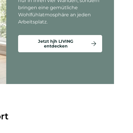
nur in Ihren vier Wänden, sondern
bringen eine gemütliche
Wohlfühlatmosphäre an jeden
Arbeitsplatz.
Jetzt hjh LIVING
entdecken
ten anzeigen - Criss-Cross 20 - Loungesessel
rt