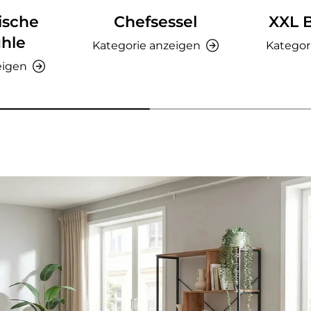
ische
Chefsessel
XXL 
hle
Kategorie anzeigen
Kategor
eigen
nzeigen - AMIO H - Büroschrank