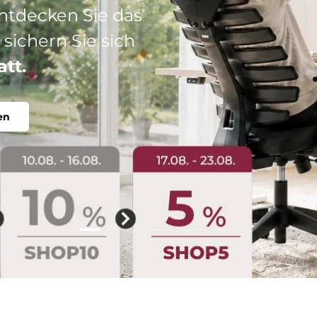
: Ihr perfekter
abel, individuell.
Folie laden 2 von 5
Folie laden 1 von 5
Folie laden 3 von 5
Folie laden 4 von 5
Folie laden 5 vo