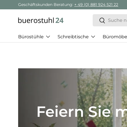
Geschäftskunden Beratung:
+ 49 (0) 881 924 521 22
Direkt zum Inhalt
Suchen
Suchen
Bürostühle
Schreibtische
Büromöbe
Best of H