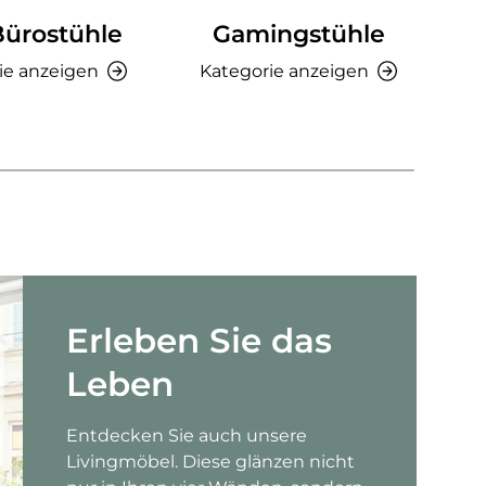
Bürostühle
Gamingstühle
Ki
ie anzeigen
Kategorie anzeigen
K
Erleben Sie das
Leben
Entdecken Sie auch unsere
Livingmöbel. Diese glänzen nicht