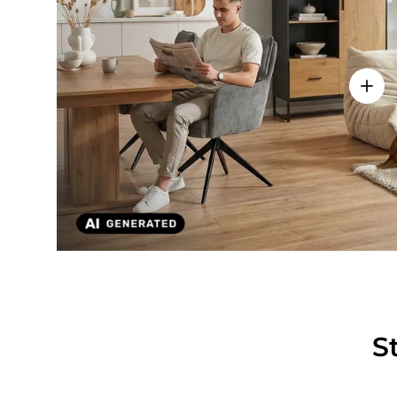
Einze
S